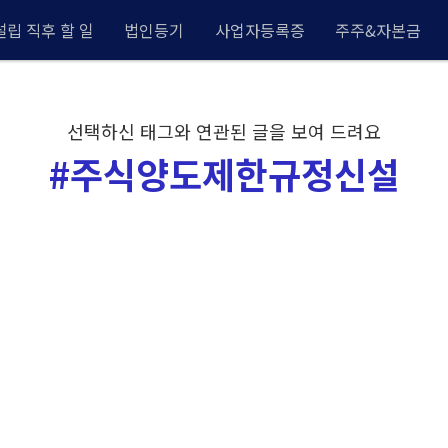
립 직후 할 일
법인등기
사업자등록증
주주&자본금
선택하신 태그와 연관된 글을 보여 드려요
#주식양도제한규정신설