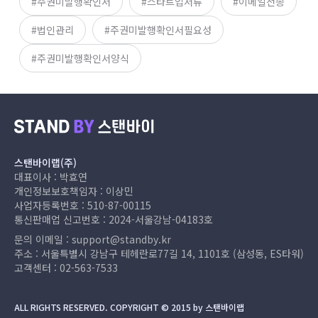
주권미발행확인서
스타트업서류
이메일전송
법인관리
주권미발행확인서필요성
주권미발행확인서양식
스탠바이랩(주)
대표이사 : 박효연
개인정보보호책임자 : 이상민
사업자등록번호 : 510-87-00115
통신판매업 신고번호 : 2024-서울강남-04183호
문의 이메일 :
support@standby.kr
주소 : 서울특별시 강남구 테헤란로77길 14, 1101호 (삼성동, ES타워)
고객센터 :
02-563-7533
ALL RIGHTS RESERVED. COPYRIGHT © 2015 by 스탠바이랩